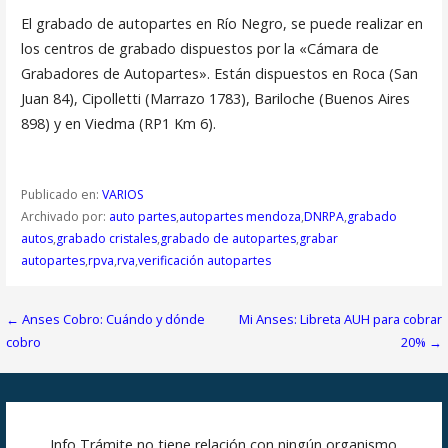
El grabado de autopartes en Río Negro, se puede realizar en
los centros de grabado dispuestos por la «Cámara de
Grabadores de Autopartes». Están dispuestos en Roca (San
Juan 84), Cipolletti (Marrazo 1783), Bariloche (Buenos Aires
898) y en Viedma (RP1 Km 6).
Publicado en:
VARIOS
Archivado por:
auto partes
,
autopartes mendoza
,
DNRPA
,
grabado
autos
,
grabado cristales
,
grabado de autopartes
,
grabar
autopartes
,
rpva
,
rva
,
verificación autopartes
Navegación
← Anses Cobro: Cuándo y dónde
Mi Anses: Libreta AUH para cobrar
de
cobro
20% →
entradas
Info Trámite no tiene relación con ningún organismo