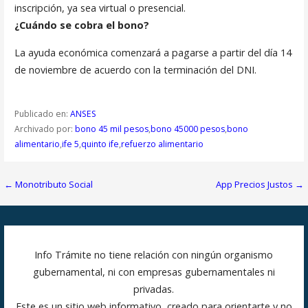
inscripción, ya sea virtual o presencial.
¿Cuándo se cobra el bono?
La ayuda económica comenzará a pagarse a partir del día 14
de noviembre de acuerdo con la terminación del DNI.
Publicado en:
ANSES
Archivado por:
bono 45 mil pesos
,
bono 45000 pesos
,
bono
alimentario
,
ife 5
,
quinto ife
,
refuerzo alimentario
Navegación
← Monotributo Social
App Precios Justos →
de
entradas
Info Trámite no tiene relación con ningún organismo
gubernamental, ni con empresas gubernamentales ni
privadas.
Este es un sitio web informativo, creado para orientarte y no