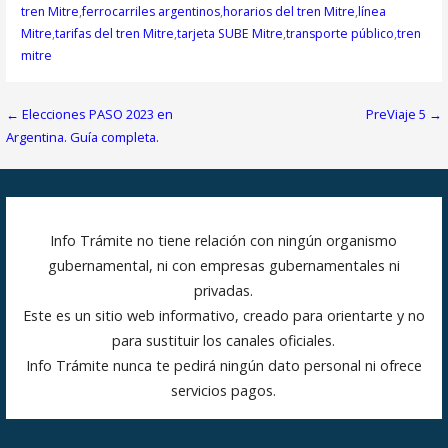
tren Mitre
,
ferrocarriles argentinos
,
horarios del tren Mitre
,
línea
Mitre
,
tarifas del tren Mitre
,
tarjeta SUBE Mitre
,
transporte público
,
tren
mitre
Navegación
← Elecciones PASO 2023 en
PreViaje 5 →
de
Argentina. Guía completa.
entradas
Info Trámite no tiene relación con ningún organismo
gubernamental, ni con empresas gubernamentales ni
privadas.
Este es un sitio web informativo, creado para orientarte y no
para sustituir los canales oficiales.
Info Trámite nunca te pedirá ningún dato personal ni ofrece
servicios pagos.