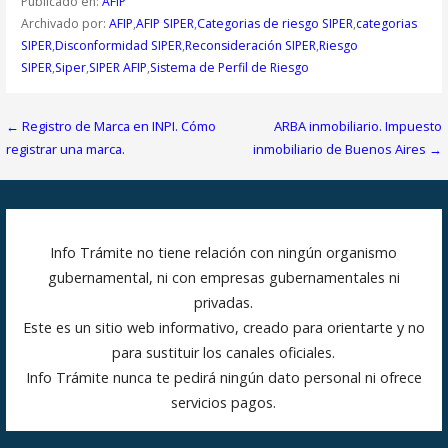
Publicado en:
AFIP
Archivado por:
AFIP
,
AFIP SIPER
,
Categorias de riesgo SIPER
,
categorias
SIPER
,
Disconformidad SIPER
,
Reconsideración SIPER
,
Riesgo
SIPER
,
Siper
,
SIPER AFIP
,
Sistema de Perfil de Riesgo
Navegación
← Registro de Marca en INPI. Cómo
ARBA inmobiliario. Impuesto
de
registrar una marca.
inmobiliario de Buenos Aires →
entradas
Info Trámite no tiene relación con ningún organismo
gubernamental, ni con empresas gubernamentales ni
privadas.
Este es un sitio web informativo, creado para orientarte y no
para sustituir los canales oficiales.
Info Trámite nunca te pedirá ningún dato personal ni ofrece
servicios pagos.