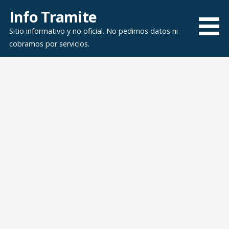
Saltar
Info Tramite
al
Sitio informativo y no oficial. No pedimos datos ni
contenido
cobramos por servicios.