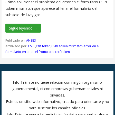
Cómo solucionar el problema del error en el formulario CSRF
token mismatch que aparece al llenar el formulario del
subsidio de luz y gas
Sigue leyendo →
Publicado en:
ANSES
Archivado por:
CSRF
,
csrf token
,
CSRF token mismatch
,
error en el
formulario
,
error en el fromulario csrf token
Info Trámite no tiene relación con ningún organismo
gubernamental, ni con empresas gubernamentales ni
privadas.
Este es un sitio web informativo, creado para orientarte y no
para sustituir los canales oficiales.
Info Trámite nunca te pedirá ningún dato personal ni ofrece