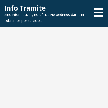
Saltar
Info Tramite
al
Sitio informativo y no oficial. No pedimos datos ni
contenido
cobramos por servicios.