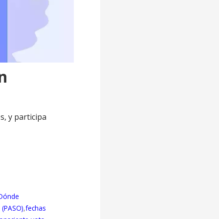
n
, y participa
Dónde
s (PASO)
,
fechas