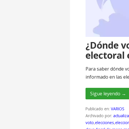
¿Dónde vo
electoral
Para saber dónde vot
informado en las ele
Sigue leyendo →
Publicado en:
VARIOS
Archivado por:
actualiz
voto
,
elecciones
,
eleccio